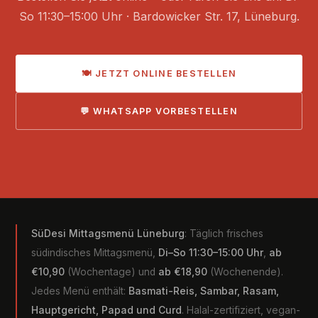
So 11:30–15:00 Uhr · Bardowicker Str. 17, Lüneburg.
🍽 JETZT ONLINE BESTELLEN
💬 WHATSAPP VORBESTELLEN
SüDesi Mittagsmenü Lüneburg
: Täglich frisches
südindisches Mittagsmenü,
Di–So 11:30–15:00 Uhr
,
ab
€10,90
(Wochentage) und
ab €18,90
(Wochenende).
Jedes Menü enthält:
Basmati-Reis, Sambar, Rasam,
Hauptgericht, Papad und Curd
. Halal-zertifiziert, vegan-