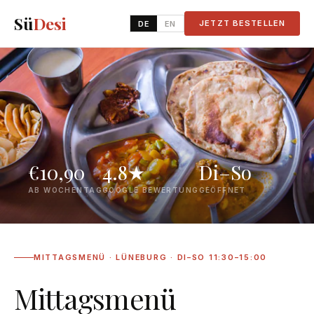
Sü
Desi
JETZT BESTELLEN
DE
EN
€10,90
4.8★
Di–So
AB WOCHENTAG
GOOGLE BEWERTUNG
GEÖFFNET
MITTAGSMENÜ · LÜNEBURG · DI–SO 11:30–15:00
Mittagsmenü