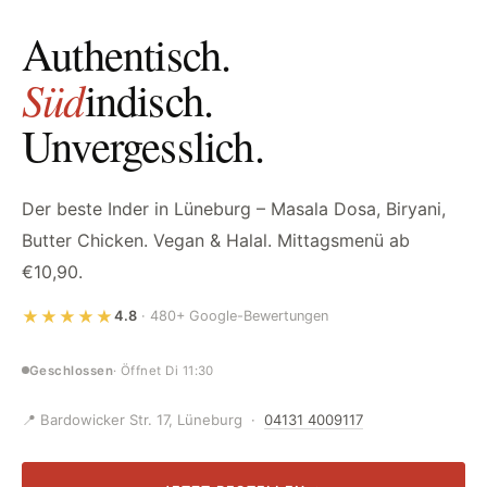
Authentisch.
Süd
indisch.
Unvergesslich.
Der beste Inder in Lüneburg – Masala Dosa, Biryani,
Butter Chicken. Vegan & Halal. Mittagsmenü ab
€10,90.
SüDesi – Indisches Restaurant Lüne
★★★★★
4.8
· 480+
Google-Bewertungen
Geschlossen
· Öffnet Di 11:30
📍 Bardowicker Str. 17, Lüneburg ·
04131 4009117