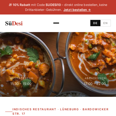
🎁
10% Rabatt
mit Code
SUDESI10
– direkt online bestellen, keine
Drittanbieter-Gebühren.
Jetzt bestellen →
Sü
Desi
DE
EN
MITTAGESSEN
ABENDESSEN
11:30 – 15:00
17:00 – 22:00
INDISCHES RESTAURANT · LÜNEBURG · BARDOWICKER
STR. 17