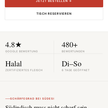
JETZT BESTELLEN →
TISCH RESERVIEREN
4.8★
480+
GOOGLE BEWERTUNG
BEWERTUNGEN
Halal
Di–So
ZERTIFIZIERTES FLEISCH
6 TAGE GEÖFFNET
SCHÄRFEGRAD BEI SÜDESI
Südindisch muss nicht scharf sein —