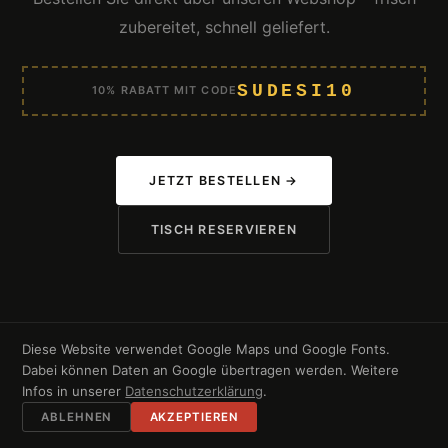
zubereitet, schnell geliefert.
SUDESI10
10% RABATT MIT CODE
JETZT BESTELLEN →
TISCH RESERVIEREN
Diese Website verwendet Google Maps und Google Fonts.
Dabei können Daten an Google übertragen werden. Weitere
Infos in unserer
Datenschutzerklärung
.
💬 WHATSAPP
🍽 BESTELLEN
📞 ANRUFEN
ABLEHNEN
AKZEPTIEREN
KONTAKT & ÖFFNUNGSZEITEN