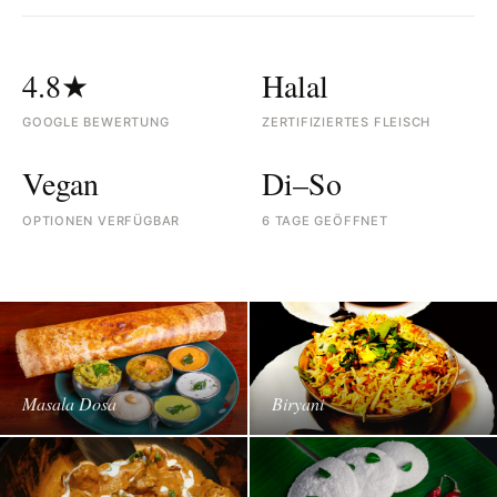
4.8★
Halal
GOOGLE BEWERTUNG
ZERTIFIZIERTES FLEISCH
Vegan
Di–So
OPTIONEN VERFÜGBAR
6 TAGE GEÖFFNET
Masala Dosa
Biryani