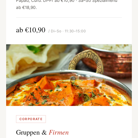
Papad, Curd. Di–Fr ab €10,90 · Sa–So Spezialmenü
ab €18,90.
ab €10,90
/ Di–So · 11:30–15:00
CORPORATE
Gruppen &
Firmen