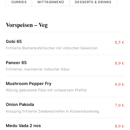
CURRIES
MITTAGSMENÜ
DESSERTS & DRINKS
Vorspeisen – Veg
Gobi 65
8,5 €
Frittierte Blumenkohlröschen mit indischen Gewürzen
Paneer 65
8,9 €
Frittierter, marinierter indischer Käse
Mushroom Pepper Fry
9,9 €
Würzig gebratene Pilze mit schwarzem Pfeffer
Onion Pakoda
7,9 €
Knusprig frittierte Zwiebelstreifen in Kichererbsenteig
Medu Vada 2 nos
8,9 €