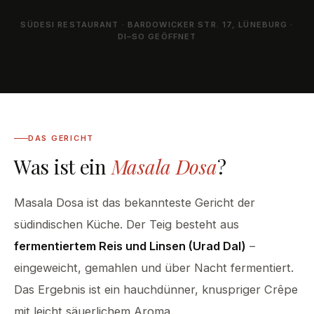
SÜDESI RESTAURANT · BARDOWICKER STR. 17, LÜNEBURG ·
DI–SO GEÖFFNET
DAS GERICHT
Was ist ein
Masala Dosa
?
Masala Dosa ist das bekannteste Gericht der
südindischen Küche. Der Teig besteht aus
fermentiertem Reis und Linsen (Urad Dal)
–
eingeweicht, gemahlen und über Nacht fermentiert.
Das Ergebnis ist ein hauchdünner, knuspriger Crêpe
mit leicht säuerlichem Aroma.