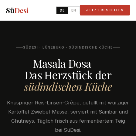
Sü
Desi
JETZT BESTELLEN
DE
EN
SÜDESI · LÜNEBURG · SÜDINDISCHE KÜCHE
Masala Dosa —
Das Herzstück der
südindischen Küche
Knuspriger Reis-Linsen-Crêpe, gefüllt mit würziger
Kartoffel-Zwiebel-Masse, serviert mit Sambar und
Chutneys. Täglich frisch aus fermentiertem Teig
bei SüDesi.